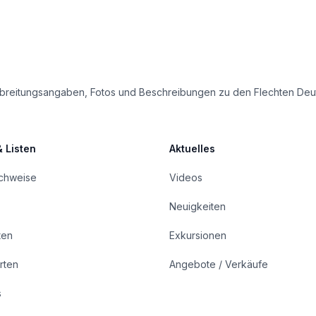
e Verbreitungsangaben, Fotos und Beschreibungen zu den Flechten D
& Listen
Aktuelles
achweise
Videos
Neuigkeiten
ten
Exkursionen
rten
Angebote / Verkäufe
s