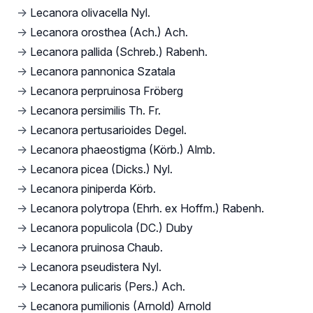
→
Lecanora olivacella Nyl.
→
Lecanora orosthea (Ach.) Ach.
→
Lecanora pallida (Schreb.) Rabenh.
→
Lecanora pannonica Szatala
→
Lecanora perpruinosa Fröberg
→
Lecanora persimilis Th. Fr.
→
Lecanora pertusarioides Degel.
→
Lecanora phaeostigma (Körb.) Almb.
→
Lecanora picea (Dicks.) Nyl.
→
Lecanora piniperda Körb.
→
Lecanora polytropa (Ehrh. ex Hoffm.) Rabenh.
→
Lecanora populicola (DC.) Duby
→
Lecanora pruinosa Chaub.
→
Lecanora pseudistera Nyl.
→
Lecanora pulicaris (Pers.) Ach.
→
Lecanora pumilionis (Arnold) Arnold