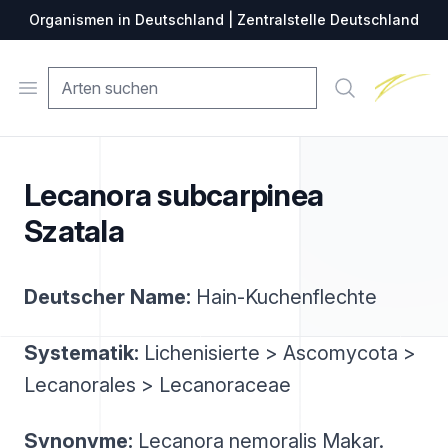
Organismen in Deutschland | Zentralstelle Deutschland
Zentralste
Open menu
Suche
Lecanora subcarpinea
Szatala
Deutscher Name:
Hain-Kuchenflechte
Systematik:
Lichenisierte > Ascomycota >
Lecanorales > Lecanoraceae
Synonyme:
Lecanora nemoralis Makar.