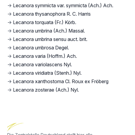
→
Lecanora symmicta var. symmicta (Ach.) Ach.
→
Lecanora thysanophora R. C. Harris
→
Lecanora torquata (Fr.) Körb.
→
Lecanora umbrina (Ach.) Massal.
→
Lecanora umbrina sensu auct. brit.
→
Lecanora umbrosa Degel.
→
Lecanora varia (Hoffm.) Ach.
→
Lecanora variolascens Nyl.
→
Lecanora viridiatra (Stenh.) Nyl.
→
Lecanora xanthostoma Cl. Roux ex Fröberg
→
Lecanora zosterae (Ach.) Nyl.
Footer
Die Zentralstelle Deutschland stellt hier alle