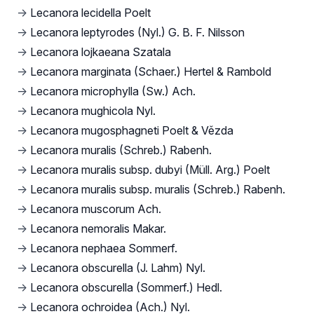
→
Lecanora lecidella Poelt
→
Lecanora leptyrodes (Nyl.) G. B. F. Nilsson
→
Lecanora lojkaeana Szatala
→
Lecanora marginata (Schaer.) Hertel & Rambold
→
Lecanora microphylla (Sw.) Ach.
→
Lecanora mughicola Nyl.
→
Lecanora mugosphagneti Poelt & Vězda
→
Lecanora muralis (Schreb.) Rabenh.
→
Lecanora muralis subsp. dubyi (Müll. Arg.) Poelt
→
Lecanora muralis subsp. muralis (Schreb.) Rabenh.
→
Lecanora muscorum Ach.
→
Lecanora nemoralis Makar.
→
Lecanora nephaea Sommerf.
→
Lecanora obscurella (J. Lahm) Nyl.
→
Lecanora obscurella (Sommerf.) Hedl.
→
Lecanora ochroidea (Ach.) Nyl.