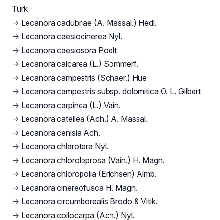
Türk
→
Lecanora cadubriae (A. Massal.) Hedl.
→
Lecanora caesiocinerea Nyl.
→
Lecanora caesiosora Poelt
→
Lecanora calcarea (L.) Sommerf.
→
Lecanora campestris (Schaer.) Hue
→
Lecanora campestris subsp. dolomitica O. L. Gilbert
→
Lecanora carpinea (L.) Vain.
→
Lecanora cateilea (Ach.) A. Massal.
→
Lecanora cenisia Ach.
→
Lecanora chlarotera Nyl.
→
Lecanora chloroleprosa (Vain.) H. Magn.
→
Lecanora chloropolia (Erichsen) Almb.
→
Lecanora cinereofusca H. Magn.
→
Lecanora circumborealis Brodo & Vitik.
→
Lecanora coilocarpa (Ach.) Nyl.