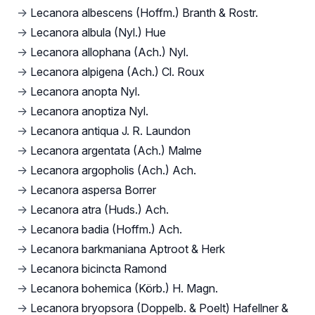
→
Lecanora albescens (Hoffm.) Branth & Rostr.
→
Lecanora albula (Nyl.) Hue
→
Lecanora allophana (Ach.) Nyl.
→
Lecanora alpigena (Ach.) Cl. Roux
→
Lecanora anopta Nyl.
→
Lecanora anoptiza Nyl.
→
Lecanora antiqua J. R. Laundon
→
Lecanora argentata (Ach.) Malme
→
Lecanora argopholis (Ach.) Ach.
→
Lecanora aspersa Borrer
→
Lecanora atra (Huds.) Ach.
→
Lecanora badia (Hoffm.) Ach.
→
Lecanora barkmaniana Aptroot & Herk
→
Lecanora bicincta Ramond
→
Lecanora bohemica (Körb.) H. Magn.
→
Lecanora bryopsora (Doppelb. & Poelt) Hafellner &