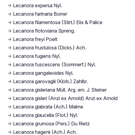
→
Lecanora expersa Nyl.
→
Lecanora farinaria Borrer
→
Lecanora filamentosa (Stirt.) Elix & Palice
→
Lecanora flotoviana Spreng.
→
Lecanora freyi Poelt
→
Lecanora frustulosa (Dicks.) Ach.
→
Lecanora fugiens Nyl.
→
Lecanora fuscescens (Sommerf.) Nyl.
→
Lecanora gangaleoides Nyl.
→
Lecanora garovaglii (Körb.) Zahlbr.
→
Lecanora gisleriana Müll. Arg. em. J. Steiner
→
Lecanora gisleri (Anzi ex Arnold) Anzi ex Arnold
→
Lecanora glabrata (Ach.) Malme
→
Lecanora glaucella (Flot.) Nyl.
→
Lecanora grumosa (Pers.) Du Rietz
→
Lecanora hagenii (Ach.) Ach.